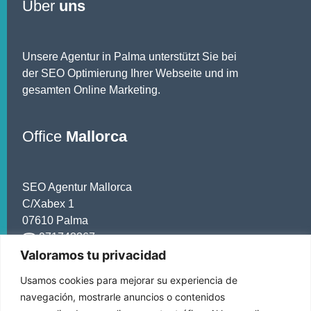
Über
uns
Unsere Agentur in Palma unterstützt Sie bei
der SEO Optimierung Ihrer Webseite und im
gesamten Online Marketing.
Office
Mallorca
SEO Agentur Mallorca
C/Xabex 1
07610 Palma
☎ 971743367
Valoramos tu privacidad
Usamos cookies para mejorar su experiencia de
Infos &
Service
navegación, mostrarle anuncios o contenidos